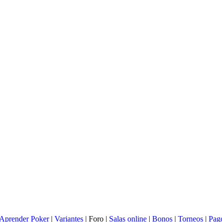
Aprender Poker
|
Variantes
| Foro |
Salas online
|
Bonos
|
Torneos
|
Pag