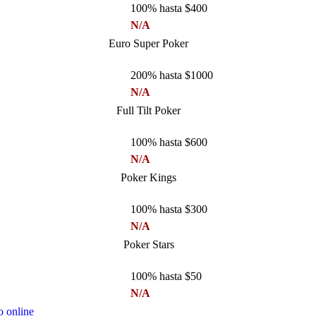
100% hasta $400
N/A
Euro Super Poker
200% hasta $1000
N/A
Full Tilt Poker
100% hasta $600
N/A
Poker Kings
100% hasta $300
N/A
Poker Stars
100% hasta $50
N/A
o online