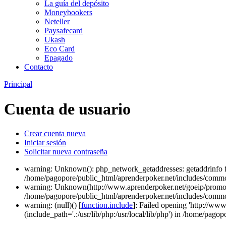
La guía del depósito
Moneybookers
Neteller
Paysafecard
Ukash
Eco Card
Epagado
Contacto
Principal
Cuenta de usuario
Crear cuenta nueva
Iniciar sesión
Solicitar nueva contraseña
warning: Unknown(): php_network_getaddresses: getaddrinfo fa
/home/pagopore/public_html/aprenderpoker.net/includes/common.
warning: Unknown(http://www.aprenderpoker.net/goeip/promo.p
/home/pagopore/public_html/aprenderpoker.net/includes/common.
warning: (null)() [
function.include
]: Failed opening 'http://ww
(include_path='.:/usr/lib/php:/usr/local/lib/php') in /home/pag