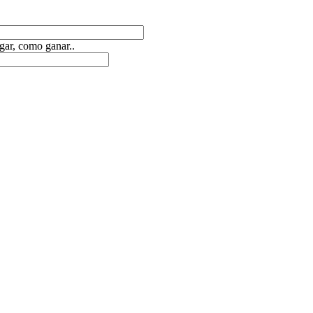
gar, como ganar..