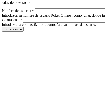
salas-de-poker.php
Nombre de usuario:
*
Introduzca su nombre de usuario Poker Online : como jugar, donde ju
Contraseña:
*
Introduzca la contraseña que acompaña a su nombre de usuario.