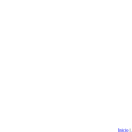
Inicio
|