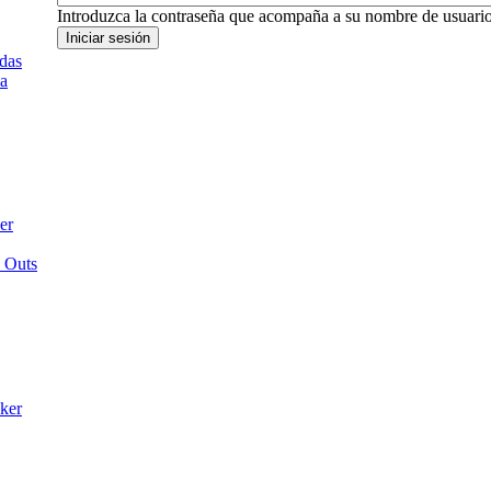
Introduzca la contraseña que acompaña a su nombre de usuario
das
na
er
y Outs
ker