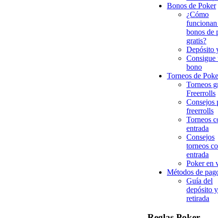
Bonos de Poker
¿Cómo
funcionan
bonos de 
gratis?
Depósito 
Consigue 
bono
Torneos de Poke
Torneos gr
Freerrolls
Consejos 
freerrolls
Torneos c
entrada
Consejos
torneos c
entrada
Poker en 
Métodos de pag
Guía del
depósito y
retirada
Reglas Poker