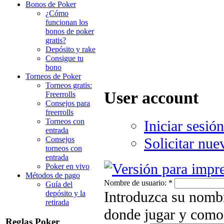
Bonos de Poker
¿Cómo
funcionan los
bonos de poker
gratis?
Depósito y rake
Consigue tu
bono
Torneos de Poker
Torneos gratis:
User account
Freerrolls
Consejos para
freerrolls
Torneos con
Iniciar sesión
entrada
Solicitar nue
Consejos
torneos con
entrada
Poker en vivo
Métodos de pago
Nombre de usuario:
*
Guía del
Introduzca su nombr
depósito y la
retirada
donde jugar y como 
Reglas Poker