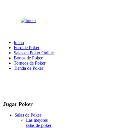
Inicio
Foro de Poker
Salas de Poker Online
Bonos de Poker
Torneos de Poker
Tienda de Poker
Jugar Poker
Salas de Poker
Las mejores
salas de poker