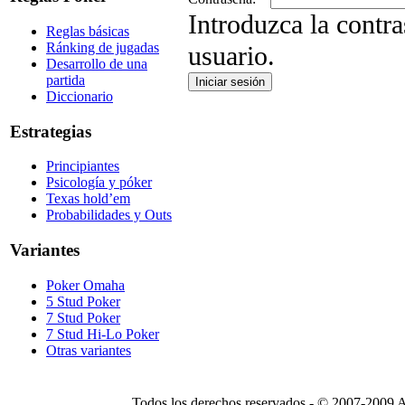
Introduzca la cont
Reglas básicas
Ránking de jugadas
usuario.
Desarrollo de una
partida
Diccionario
Estrategias
Principiantes
Psicología y póker
Texas hold’em
Probabilidades y Outs
Variantes
Poker Omaha
5 Stud Poker
7 Stud Poker
7 Stud Hi-Lo Poker
Otras variantes
Todos los derechos reservados - © 2007-2009 A