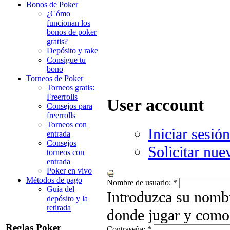
Bonos de Poker
¿Cómo
funcionan los
bonos de poker
gratis?
Depósito y rake
Consigue tu
bono
Torneos de Poker
Torneos gratis:
Freerrolls
User account
Consejos para
freerrolls
Torneos con
Iniciar sesión
entrada
Consejos
Solicitar nue
torneos con
entrada
Poker en vivo
Métodos de pago
Nombre de usuario:
*
Guía del
Introduzca su nombr
depósito y la
retirada
donde jugar y como 
Reglas Poker
Contraseña:
*