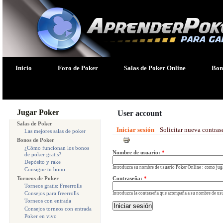
Inicio
Foro de Poker
Salas de Poker Online
Bon
Jugar Poker
User account
Salas de Poker
Iniciar sesión
Solicitar nueva contras
Las mejores salas de poker
Bonos de Poker
¿Cómo funcionan los bonos
Nombre de usuario:
*
de poker gratis?
Depósito y rake
Introduzca su nombre de usuario Poker Online : como juga
Consigue tu bono
Torneos de Poker
Contraseña:
*
Torneos gratis: Freerrolls
Consejos para freerrolls
Introduzca la contraseña que acompaña a su nombre de usu
Torneos con entrada
Consejos torneos con entrada
Poker en vivo