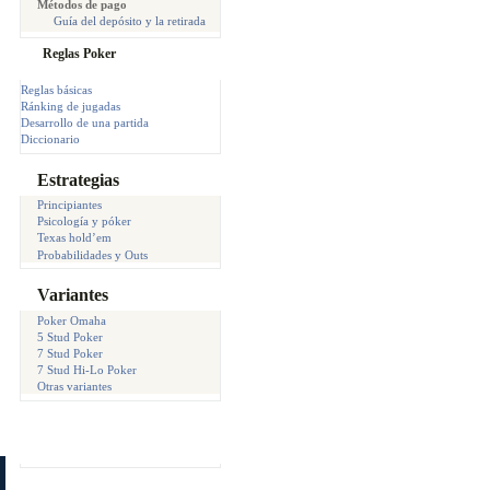
Métodos de pago
Guía del depósito y la retirada
Reglas Poker
Reglas básicas
Ránking de jugadas
Desarrollo de una partida
Diccionario
Estrategias
Principiantes
Psicología y póker
Texas hold’em
Probabilidades y Outs
Variantes
Poker Omaha
5 Stud Poker
7 Stud Poker
7 Stud Hi-Lo Poker
Otras variantes