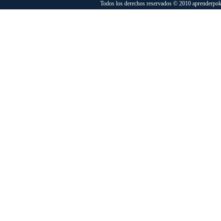
Todos los derechos reservados © 2010 aprenderpoke