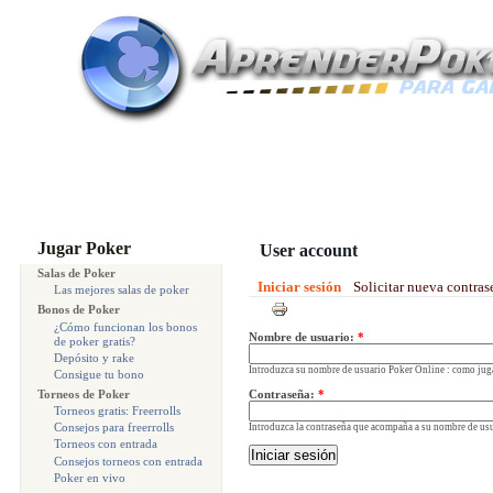
Inicio
Foro de Poker
Salas de Poker Online
Bon
Jugar Poker
User account
Salas de Poker
Iniciar sesión
Solicitar nueva contras
Las mejores salas de poker
Bonos de Poker
¿Cómo funcionan los bonos
Nombre de usuario:
*
de poker gratis?
Depósito y rake
Introduzca su nombre de usuario Poker Online : como juga
Consigue tu bono
Torneos de Poker
Contraseña:
*
Torneos gratis: Freerrolls
Consejos para freerrolls
Introduzca la contraseña que acompaña a su nombre de usu
Torneos con entrada
Consejos torneos con entrada
Poker en vivo