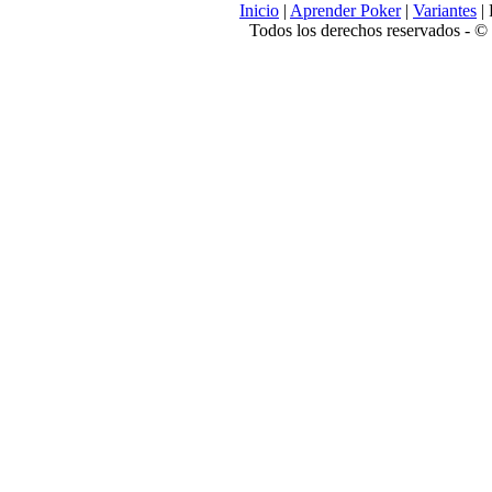
Inicio
|
Aprender Poker
|
Variantes
| 
Todos los derechos reservados - ©