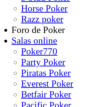
Horse Poker
Razz poker
Foro de Poker
Salas online
Poker770
Party Poker
Piratas Poker
Everest Poker
Betfair Poker
Pacific Poker