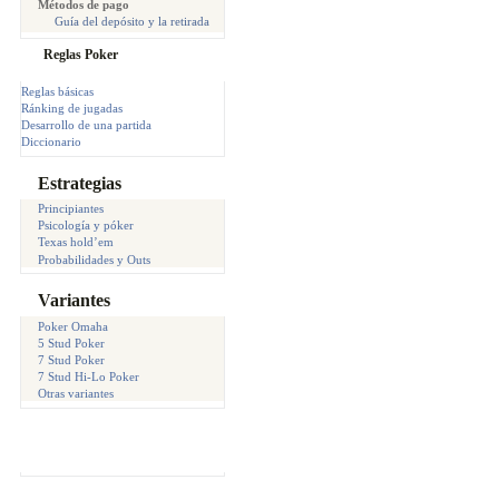
Métodos de pago
Guía del depósito y la retirada
Reglas Poker
Reglas básicas
Ránking de jugadas
Desarrollo de una partida
Diccionario
Estrategias
Principiantes
Psicología y póker
Texas hold’em
Probabilidades y Outs
Variantes
Poker Omaha
5 Stud Poker
7 Stud Poker
7 Stud Hi-Lo Poker
Otras variantes