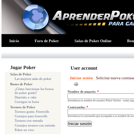
Inicio
Foro de Poker
Salas de Poker Online
Bon
Jugar Poker
User account
Salas de Poker
Iniciar sesión
Solicitar nueva contras
Las mejores salas de poker
Bonos de Poker
¿Cómo funcionan los bonos
Nombre de usuario:
*
de poker gratis?
Depósito y rake
Introduzca su nombre de usuario Poker Online : como juga
Consigue tu bono
Torneos de Poker
Contraseña:
*
Torneos gratis: Freerrolls
Consejos para freerrolls
Introduzca la contraseña que acompaña a su nombre de usu
Torneos con entrada
Consejos torneos con entrada
Poker en vivo