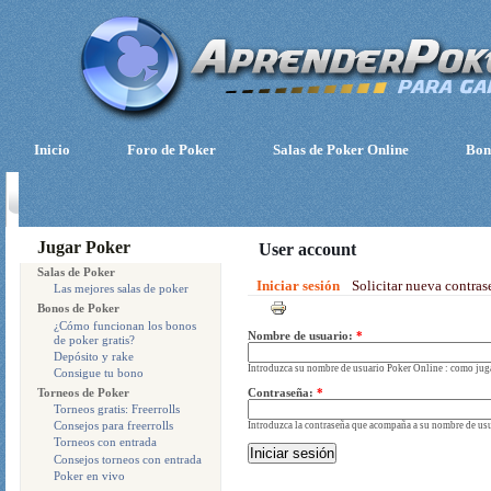
Inicio
Foro de Poker
Salas de Poker Online
Bon
Jugar Poker
User account
Salas de Poker
Iniciar sesión
Solicitar nueva contras
Las mejores salas de poker
Bonos de Poker
¿Cómo funcionan los bonos
Nombre de usuario:
*
de poker gratis?
Depósito y rake
Introduzca su nombre de usuario Poker Online : como juga
Consigue tu bono
Torneos de Poker
Contraseña:
*
Torneos gratis: Freerrolls
Consejos para freerrolls
Introduzca la contraseña que acompaña a su nombre de usu
Torneos con entrada
Consejos torneos con entrada
Poker en vivo