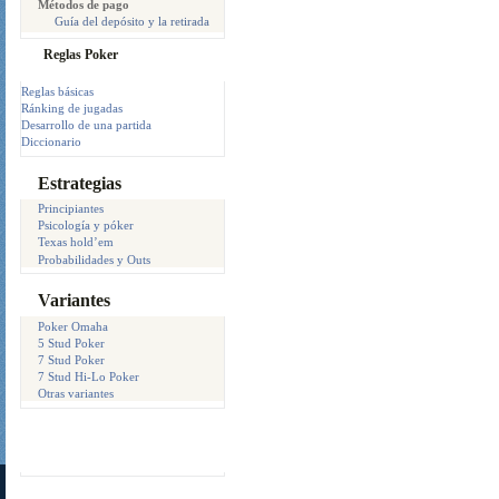
Métodos de pago
Guía del depósito y la retirada
Reglas Poker
Reglas básicas
Ránking de jugadas
Desarrollo de una partida
Diccionario
Estrategias
Principiantes
Psicología y póker
Texas hold’em
Probabilidades y Outs
Variantes
Poker Omaha
5 Stud Poker
7 Stud Poker
7 Stud Hi-Lo Poker
Otras variantes