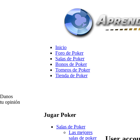
Inicio
Foro de Poker
Salas de Poker
Bonos de Poker
Torneos de Poker
Tienda de Poker
Danos
tu opinión
Jugar Poker
Salas de Poker
Las mejores
User acco
salas de poker