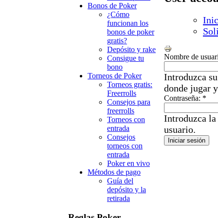
Bonos de Poker
¿Cómo
Ini
funcionan los
Sol
bonos de poker
gratis?
Depósito y rake
Nombre de usuar
Consigue tu
bono
Introduzca su
Torneos de Poker
Torneos gratis:
donde jugar y
Freerrolls
Contraseña:
*
Consejos para
freerrolls
Introduzca l
Torneos con
usuario.
entrada
Consejos
torneos con
entrada
Poker en vivo
Métodos de pago
Guía del
depósito y la
retirada
Reglas Poker