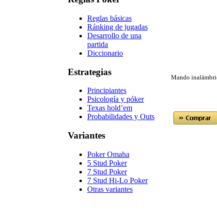
Reglas básicas
Ránking de jugadas
Desarrollo de una
partida
Diccionario
Estrategias
Mando inalámbr
Principiantes
Psicología y póker
Texas hold’em
Probabilidades y Outs
Variantes
Poker Omaha
5 Stud Poker
7 Stud Poker
7 Stud Hi-Lo Poker
Otras variantes