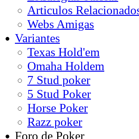
Articulos Relacionado
Webs Amigas
Variantes
Texas Hold'em
Omaha Holdem
7 Stud poker
5 Stud Poker
Horse Poker
Razz poker
Foro de Poker