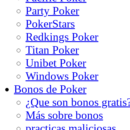
Party Poker
PokerStars
Redkings Poker
Titan Poker
Unibet Poker
Windows Poker
Bonos de Poker
¿Que son bonos gratis
Más sobre bonos
practicas maliciosas