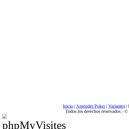
Inicio
|
Aprender Poker
|
Variantes
| 
Todos los derechos reservados - ©