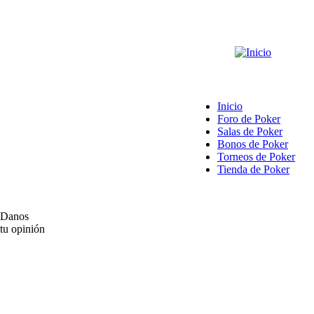
Inicio
Foro de Poker
Salas de Poker
Bonos de Poker
Torneos de Poker
Tienda de Poker
Danos
tu opinión