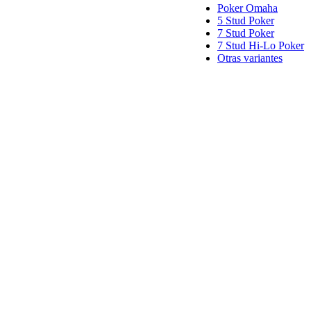
Poker Omaha
5 Stud Poker
7 Stud Poker
7 Stud Hi-Lo Poker
Otras variantes