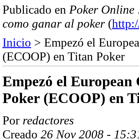
Publicado en
Poker Online 
como ganar al poker
(
http:
Inicio
> Empezó el Europea
(ECOOP) en Titan Poker
Empezó el European 
Poker (ECOOP) en Ti
Por
redactores
Creado
26 Nov 2008 - 15:3