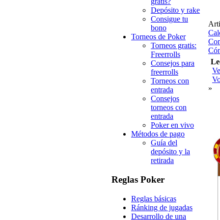
gratis?
Depósito y rake
Consigue tu
Art
bono
Cal
Torneos de Poker
Com
Torneos gratis:
Cóm
Freerrolls
Le
Consejos para
Ve
freerrolls
Vo
Torneos con
»
entrada
Consejos
torneos con
entrada
Poker en vivo
Métodos de pago
Guía del
depósito y la
retirada
Reglas Poker
Reglas básicas
Ránking de jugadas
Desarrollo de una