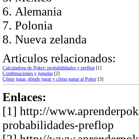
Alemania
Polonia
Nueva zelanda
Articulos relacionados:
Calculadora de Poker: probabilidades y preflop
[1]
Combinaciones y jugadas
[2]
Cómo jugar, dónde jugar y cómo ganar al Poker
[3]
Enlaces:
[1] http://www.aprenderpoke
probabilidades-preflop
[2] http://www.aprenderpok