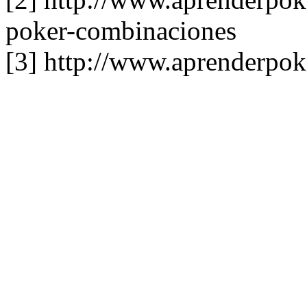
poker-combinaciones
[3] http://www.aprenderpok