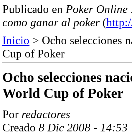
Publicado en
Poker Online 
como ganar al poker
(
http:
Inicio
> Ocho selecciones na
Cup of Poker
Ocho selecciones naci
World Cup of Poker
Por
redactores
Creado
8 Dic 2008 - 14:53