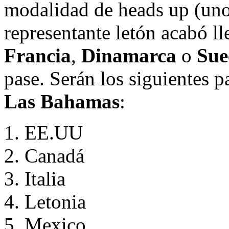
modalidad de heads up (uno
representante letón acabó ll
Francia
,
Dinamarca
o
Sue
pase. Serán los siguientes p
Las Bahamas
:
EE.UU
Canadá
Italia
Letonia
Mexico