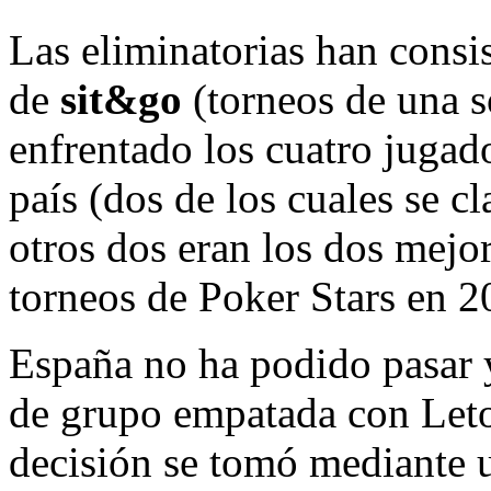
Las eliminatorias han consi
de
sit&go
(torneos de una s
enfrentado los cuatro jugad
país (dos de los cuales se cl
otros dos eran los dos mejo
torneos de Poker Stars en 2
España no ha podido pasar y
de grupo empatada con Leton
decisión se tomó mediante u