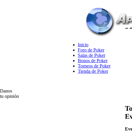
Inicio
Foro de Poker
Salas de Poker
Bonos de Poker
Torneos de Poker
Tienda de Poker
Danos
tu opinión
To
Ev
Eve