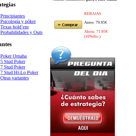
ategias
REBAJAS
Principiantes
Psicología y póker
Antes: 79.95€
Texas hold’em
Ahora: 71.95€
Probabilidades y Outs
(10%dto.)
antes
Poker Omaha
5 Stud Poker
7 Stud Poker
7 Stud Hi-Lo Poker
Otras variantes