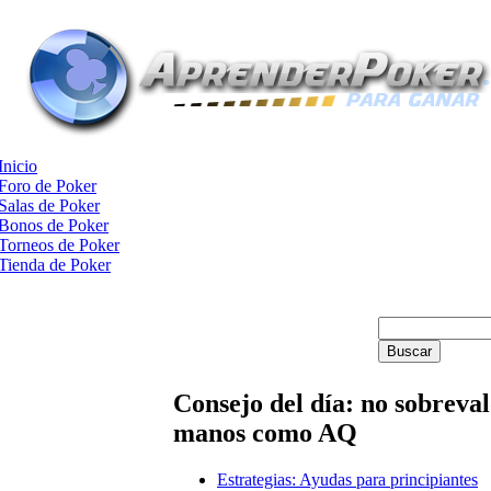
Inicio
Foro de Poker
Salas de Poker
Bonos de Poker
Torneos de Poker
Tienda de Poker
Consejo del día: no sobreva
manos como AQ
Estrategias: Ayudas para principiantes