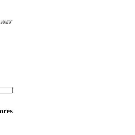
lores