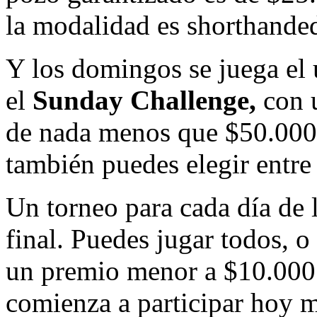
la modalidad es shorthanded.
Y los domingos se juega el 
el
Sunday Challenge,
con u
de nada menos que $50.000.
también puedes elegir entre 
Un torneo para cada día de
final. Puedes jugar todos, o
un premio menor a $10.00
comienza a participar hoy 