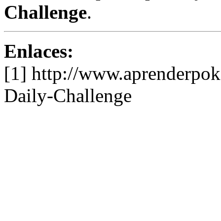
Challenge
.
Enlaces:
[1] http://www.aprenderpoke
Daily-Challenge