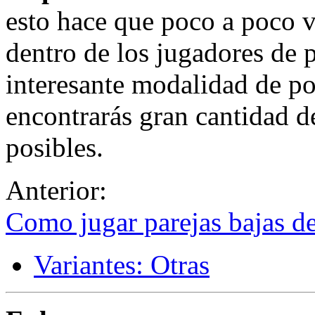
esto hace que poco a poco
dentro de los jugadores de 
interesante modalidad de p
encontrarás gran cantidad d
posibles.
Anterior:
Como jugar parejas bajas 
Variantes: Otras