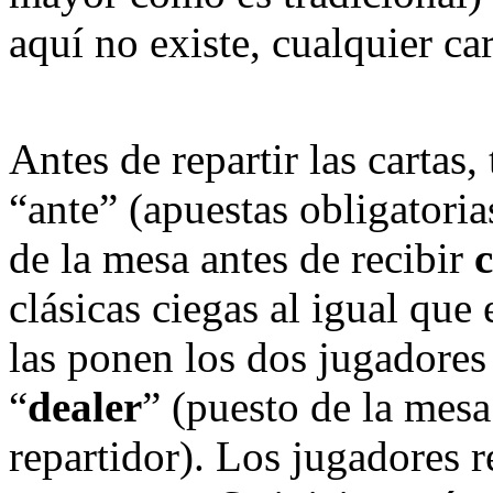
aquí no existe, cualquier ca
Antes de repartir las cartas
“ante” (apuestas obligatori
de la mesa antes de recibir
c
clásicas ciegas al igual que
las ponen los dos jugadores 
“
dealer
” (puesto de la mesa
repartidor). Los jugadores 