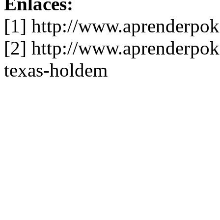
Enlaces:
[1] http://www.aprenderpok
[2] http://www.aprenderpoke
texas-holdem