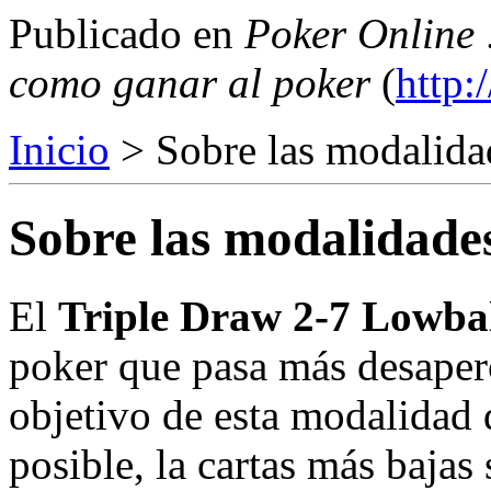
Publicado en
Poker Online 
como ganar al poker
(
http:
Inicio
> Sobre las modalida
Sobre las modalidades
El
Triple Draw 2-7 Lowba
poker que pasa más desaperc
objetivo de esta modalidad 
posible, la cartas más bajas