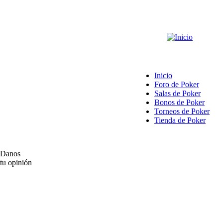
Inicio
Foro de Poker
Salas de Poker
Bonos de Poker
Torneos de Poker
Tienda de Poker
Danos
tu opinión