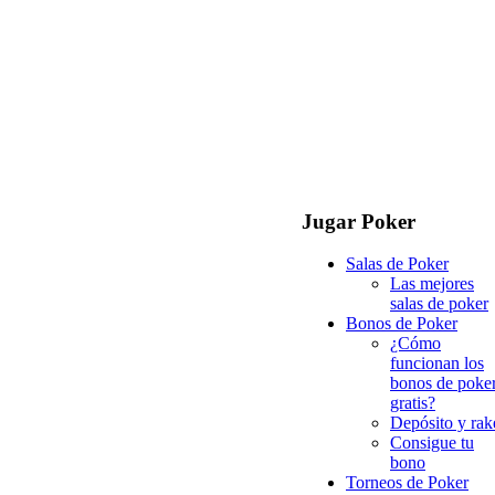
Jugar Poker
Salas de Poker
Las mejores
salas de poker
Bonos de Poker
¿Cómo
funcionan los
bonos de poke
gratis?
Depósito y rak
Consigue tu
bono
Torneos de Poker