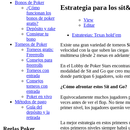
Bonos de Poker
Estrategia para los sit
¿Cómo
funcionan los
bonos de poker
View
gratis?
Editar
Depósito y rake
Consigue tu
Estrategias: Texas hold’em
bono
Torneos de Poker
Existe una gran variedad de torneos
S
Torneos gratis:
velocidad con la que suben las ciega
Freerrolls
multimesa (desde 2 mesas en adelante
Consejos para
freerrolls
En el Lobby de Poker Stars encontrar
Torneos con
modalidad de Sit and Go que creo muy
entrada
donde participan 6 jugadores, solo ent
Consejos
torneos con
¿Cómo afrontar estos Sit and Go?
entrada
Poker en vivo
Equivocadamente muchos jugadores pien
Métodos de pago
veces antes de ver el flop. No tiene mu
Guía del
primer nivel, los jugadores querrán v
depósito y la
retirada
La mejor estrategia en estos primeres 
estos primeros niveles siempre habrá 
Reglas Poker