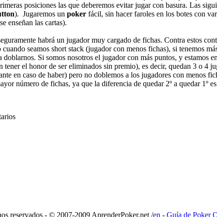
rimeras posiciones las que deberemos evitar jugar con basura. Las sigui
tton
). Jugaremos un
poker
fácil, sin hacer faroles en los botes con v
e enseñan las cartas).
guramente habrá un jugador muy cargado de fichas. Contra estos contra
so cuando seamos short stack (jugador con menos fichas), si tenemos m
doblarnos. Si somos nosotros el jugador con más puntos, y estamos en 
 tener el honor de ser eliminados sin premio), es decir, quedan 3 o 4 j
ante en caso de haber) pero no doblemos a los jugadores con menos fic
yor número de fichas, ya que la diferencia de quedar 2º a quedar 1º es
arios
hos reservados - © 2007-2009 AprenderPoker.net /
en
-
Guía de Poker O