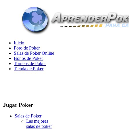
Inicio
Foro de Poker
Salas de Poker Online
Bonos de Poker
Torneos de Poker
Tienda de Poker
Jugar Poker
Salas de Poker
Las mejores
salas de poker