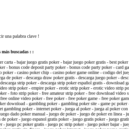
ir una palabra clave !
 más buscadas : :
r carta - bajar juego gratis poker - bajar juego poker gratis - best poke
ker - bonus code deposit party poker - bonus code party poker - card ga
no poker - casino poker chip - casino poker game online - codigo del jue
rga de poker - descarga draw poker gratis - descarga juego poker - desc
- descarga strip poker - descarga strip poker español gratis - download
eo strip poker - empire poker - erotic strip poker - erotic video strip po
ker - foto strip poker - free amateur strip poker - free download video str
free online video poker - free poker - free poker game - free poker gam
oker download - gambling poker - gambling poker site - game pc poker 
net gambling poker - internet poker - juega al poker - juega al poker con
 juego dado poker manual - juego de poker - juego de poker en linea - ju
 de poker - juego espanol gratis poker - juego gratis poker - juego gratis
r - juego pc poker gratis - juego pc strip poker - juego poker bajar - j