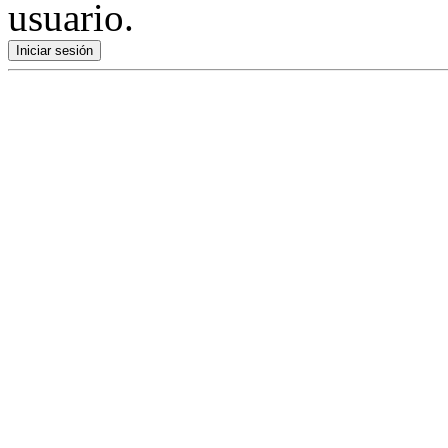
usuario.