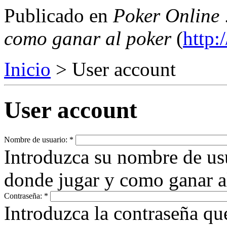
Publicado en
Poker Online 
como ganar al poker
(
http:
Inicio
> User account
User account
Nombre de usuario:
*
Introduzca su nombre de us
donde jugar y como ganar a
Contraseña:
*
Introduzca la contraseña q