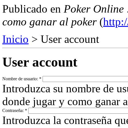
Publicado en
Poker Online 
como ganar al poker
(
http:
Inicio
> User account
User account
Nombre de usuario:
*
Introduzca su nombre de us
donde jugar y como ganar a
Contraseña:
*
Introduzca la contraseña q