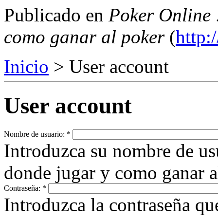
Publicado en
Poker Online 
como ganar al poker
(
http:
Inicio
> User account
User account
Nombre de usuario:
*
Introduzca su nombre de us
donde jugar y como ganar a
Contraseña:
*
Introduzca la contraseña q