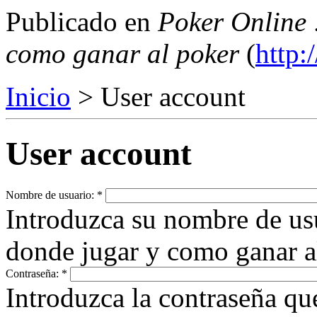
Publicado en
Poker Online 
como ganar al poker
(
http:
Inicio
> User account
User account
Nombre de usuario:
*
Introduzca su nombre de us
donde jugar y como ganar a
Contraseña:
*
Introduzca la contraseña q