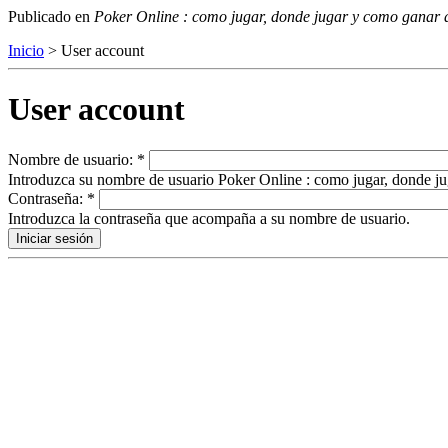
Publicado en
Poker Online : como jugar, donde jugar y como ganar 
Inicio
> User account
User account
Nombre de usuario:
*
Introduzca su nombre de usuario Poker Online : como jugar, donde ju
Contraseña:
*
Introduzca la contraseña que acompaña a su nombre de usuario.