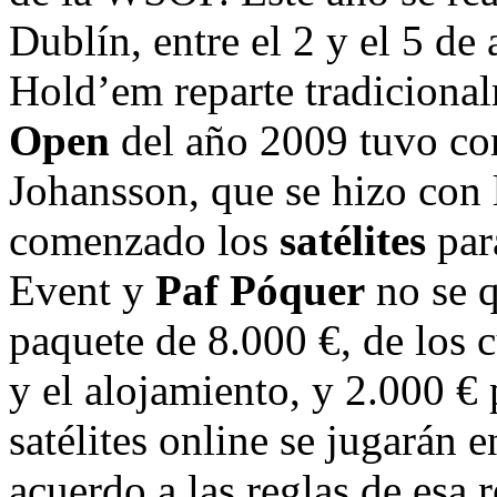
Dublín, entre el 2 y el 5 de 
Hold’em reparte tradiciona
Open
del año 2009 tuvo co
Johansson, que se hizo con
comenzado los
satélites
par
Event y
Paf Póquer
no se q
paquete de 8.000 €, de los 
y el alojamiento, y 2.000 € 
satélites online se jugarán e
acuerdo a las reglas de esa r