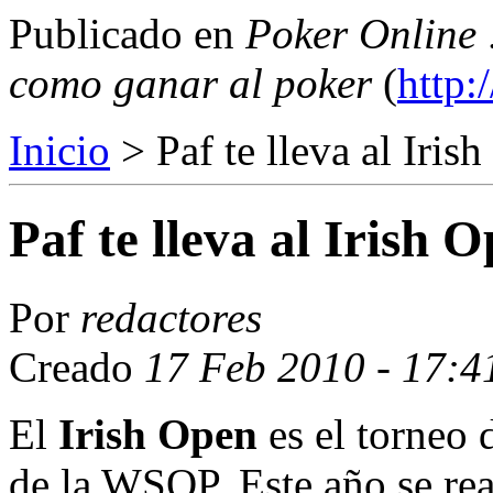
Publicado en
Poker Online 
como ganar al poker
(
http:
Inicio
> Paf te lleva al Iri
Paf te lleva al Irish 
Por
redactores
Creado
17 Feb 2010 - 17:4
El
Irish Open
es el torneo 
de la WSOP. Este año se real