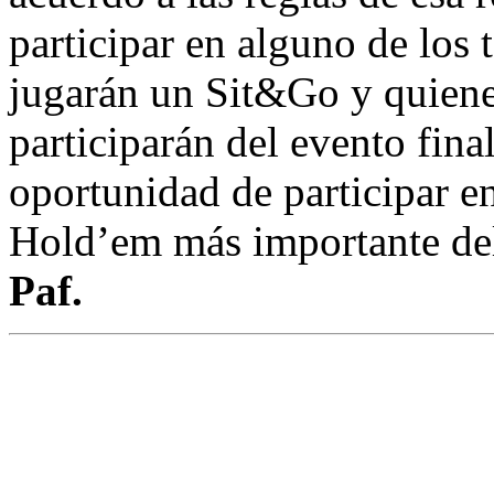
participar en alguno de los 
jugarán un Sit&Go y quienes
participarán del evento fina
oportunidad de participar e
Hold’em más importante de
Paf.