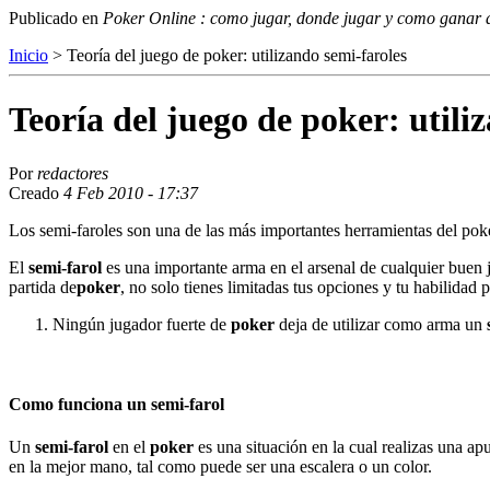
Publicado en
Poker Online : como jugar, donde jugar y como ganar 
Inicio
> Teoría del juego de poker: utilizando semi-faroles
Teoría del juego de poker: utili
Por
redactores
Creado
4 Feb 2010 - 17:37
Los semi-faroles son una de las más importantes herramientas del poker
El
semi-farol
es una importante arma en el arsenal de cualquier buen
partida de
poker
, no solo tienes limitadas tus opciones y tu habilida
Ningún jugador fuerte de
poker
deja de utilizar como arma un
Como funciona un semi-farol
Un
semi-farol
en el
poker
es una situación en la cual realizas una a
en la mejor mano, tal como puede ser una escalera o un color.