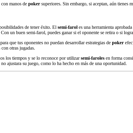
lo con manos de
poker
superiores. Sin embargo, si aceptan, aún tienes m
osibilidades de tener éxito. El
semi-farol
es una herramienta aprobada d
. Con un buen semi-farol, puedes ganar si el oponente se retira o si logr
 para que tus oponentes no puedan desarrollar estrategias de
poker
efect
s con otras jugadas.
os los tiempos y se lo reconoce por utilizar
semi-faroles
en forma consi
 si no ajustara su juego, como lo ha hecho en más de una oportunidad.