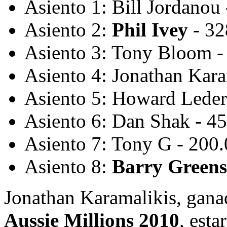
Asiento 1: Bill Jordanou
Asiento 2:
Phil Ivey
- 32
Asiento 3: Tony Bloom -
Asiento 4: Jonathan Kara
Asiento 5: Howard Leder
Asiento 6: Dan Shak - 4
Asiento 7: Tony G - 200
Asiento 8:
Barry Greens
Jonathan Karamalikis, gana
Aussie Millions 2010
, est