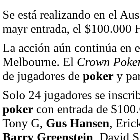
Se está realizando en el Aus
mayr entrada, el $100.000 H
La acción aún continúa en e
Melbourne. El
Crown Poke
de jugadores de
poker
y par
Solo 24 jugadores se inscrib
poker
con entrada de $100
Tony G,
Gus Hansen
, Eri
Barry Greenstein
, David S