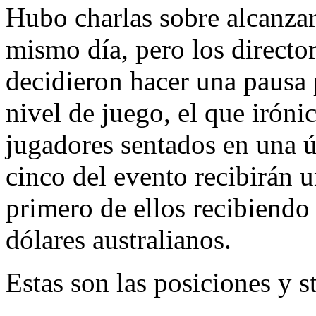
Hubo charlas sobre alcanzar
mismo día, pero los director
decidieron hacer una pausa
nivel de juego, el que irón
jugadores sentados en una 
cinco del evento recibirán u
primero de ellos recibiendo
dólares australianos.
Estas son las posiciones y s