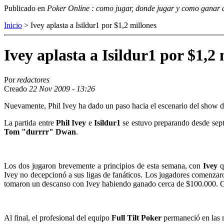
Publicado en
Poker Online : como jugar, donde jugar y como ganar 
Inicio
> Ivey aplasta a Isildur1 por $1,2 millones
Ivey aplasta a Isildur1 por $1,2 
Por
redactores
Creado
22 Nov 2009 - 13:26
Nuevamente, Phil Ivey ha dado un paso hacia el escenario del show del
La partida entre
Phil Ivey
e
Isildur1
se estuvo preparando desde sept
Tom "durrrr" Dwan
.
Los dos jugaron brevemente a principios de esta semana, con
Ivey
q
Ivey no decepcionó a sus ligas de fanáticos. Los jugadores comenza
tomaron un descanso con Ivey habiendo ganado cerca de $100.000. Cu
Al final, el profesional del equipo
Full Tilt
Poker
permaneció en las m