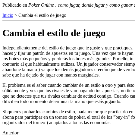
Publicado en
Poker Online : como jugar, donde jugar y como ganar 
Inicio
> Cambia el estilo de juego
Cambia el estilo de juego
Independientemente del estilo de juego que te guste y que practiques, 
haces y fijar un patrón de apuestas en tu juego. Una vez que te hayan 
los botes más pequeños y perderás los botes más grandes. Por ello, tu 
contrario al que habitualmente utilizas. Un jugador conservador siemp
abandone la mano ) ya que los demás jugadores creerán que de verdad
sabe que ha dejado de jugar con manos marginales.
El problema es el saber cuando cambiar de un estilo a otro y para ésto
sólidamente y ves que tus rivales te van pagando tus apuestas, no tien
que no detectes que tus rivales cambiar de actitud contigo. Cuando cam
dificil en todo momento determinar la mano que estás jugando.
Si quieres probar los cambios de estilo, nada mejor que practicarlo en
abona para participar en un torneo de poker, el total de los "buy-in"
organizador del torneo ) adaptados a todas las economías.
Anterior: