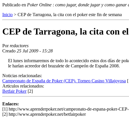
Publicado en
Poker Online : como jugar, donde jugar y como ganar 
Inicio
> CEP de Tarragona, la cita con el poker este fin de semana
CEP de Tarragona, la cita con el
Por
redactores
Creado
25 Jul 2009 - 15:28
El lunes informaremos de todo lo acontecido estos dos días de po
le harían acreedor del brazalete de Campeón de España 2008.
Noticias relacionadas:
Campeonato de España de Poker (CEP). Torneo Casino Villajoyosa
[
Articulos relacionados:
Betfair Poker
[2]
Enlaces:
[1] http://www.aprenderpoker.net/campeonato-de-espana-poker-CEP-t
[2] http://www.aprenderpoker.net/betfairpoker