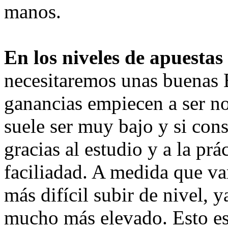
manos.
En los niveles de apuestas
necesitaremos unas buenas 
ganancias empiecen a ser no
suele ser muy bajo y si con
gracias al estudio y a la prá
faciliadad. A medida que va
más difícil subir de nivel, y
mucho más elevado. Esto es 