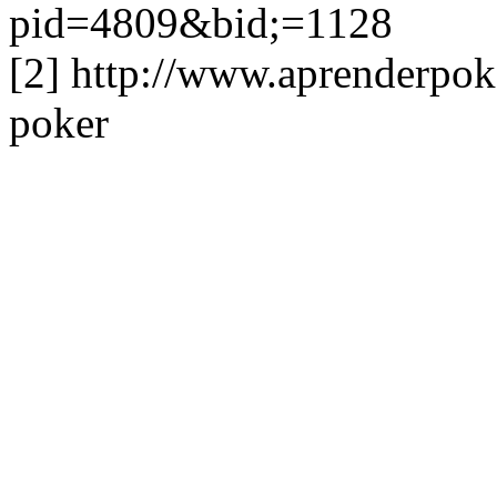
pid=4809&bid;=1128
[2] http://www.aprenderpok
poker