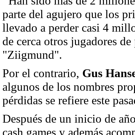
Han sido más de 2 millones
parte del agujero que los p
llevado a perder casi 4 mil
de cerca otros jugadores de
"Ziigmund".
Por el contrario,
Gus Hanse
algunos de los nombres prop
pérdidas se refiere este pa
Después de un inicio de año
cash games y además acompa