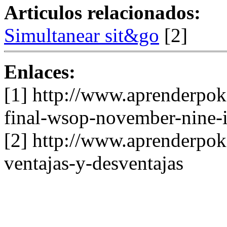
Articulos relacionados:
Simultanear sit&go
[2]
Enlaces:
[1] http://www.aprenderpoke
final-wsop-november-nine-
[2] http://www.aprenderpoke
ventajas-y-desventajas