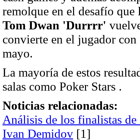
remolque en el desafío que 
Tom Dwan 'Durrrr'
vuelve 
convierte en el jugador con
mayo.
La mayoría de estos resulta
salas como Poker Stars .
Noticias relacionadas:
Análisis de los finalistas
Ivan Demidov
[1]