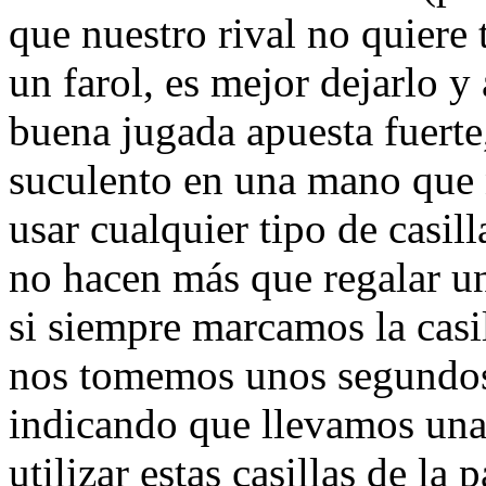
que nuestro rival no quiere t
un farol, es mejor dejarlo y
buena jugada apuesta fuerte
suculento en una mano que 
usar cualquier tipo de casil
no hacen más que regalar un
si siempre marcamos la casi
nos tomemos unos segundos 
indicando que llevamos una 
utilizar estas casillas de la 