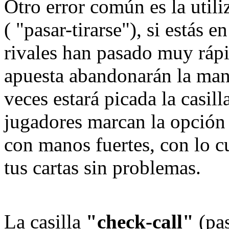
Otro error común es la utili
( "pasar-tirarse"), si estás 
rivales han pasado muy ráp
apuesta abandonarán la mano
veces estará picada la casil
jugadores marcan la opción 
con manos fuertes, con lo cu
tus cartas sin problemas.
La casilla
"check-call"
(pas