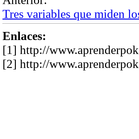
Tres variables que miden lo
Enlaces:
[1] http://www.aprenderpoke
[2] http://www.aprenderpoke