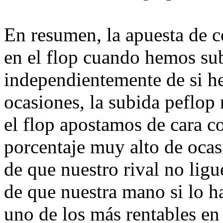
En resumen, la apuesta de c
en el flop cuando hemos sub
independientemente de si h
ocasiones, la subida peflop 
el flop apostamos de cara c
porcentaje muy alto de ocas
de que nuestro rival no ligu
de que nuestra mano si lo h
uno de los más rentables en