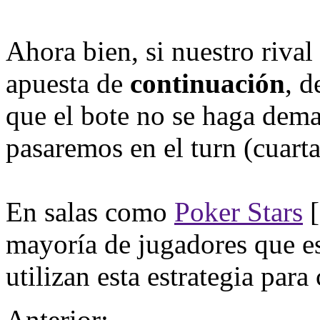
Ahora bien, si nuestro riva
apuesta de
continuación
, d
que el bote no se haga dema
pasaremos en el turn (cuarta
En salas como
Poker Stars
mayoría de jugadores que es
utilizan esta estrategia par
Anterior: