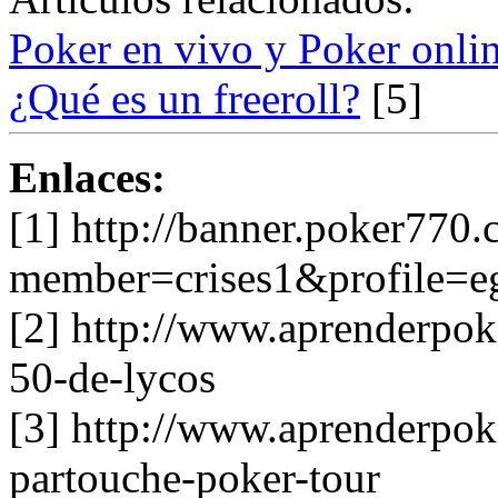
Poker en vivo y Poker onli
¿Qué es un freeroll?
[5]
Enlaces:
[1] http://banner.poker770.
member=crises1&profile=e
[2] http://www.aprenderpoke
50-de-lycos
[3] http://www.aprenderpoke
partouche-poker-tour