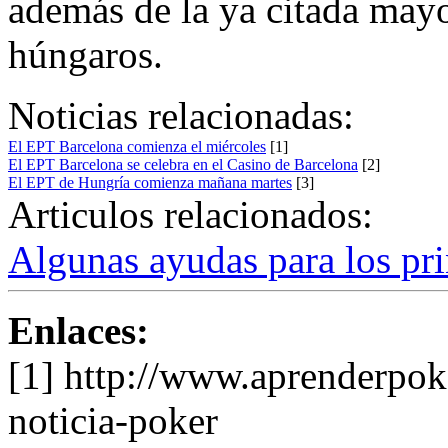
además de la ya citada mayo
húngaros.
Noticias relacionadas:
El EPT Barcelona comienza el miércoles
[1]
El EPT Barcelona se celebra en el Casino de Barcelona
[2]
El EPT de Hungría comienza mañana martes
[3]
Articulos relacionados:
Algunas ayudas para los pri
Enlaces:
[1] http://www.aprenderpok
noticia-poker