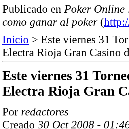
Publicado en
Poker Online 
como ganar al poker
(
http:
Inicio
> Este viernes 31 To
Electra Rioja Gran Casino 
Este viernes 31 Torne
Electra Rioja Gran C
Por
redactores
Creado
30 Oct 2008 - 01:4