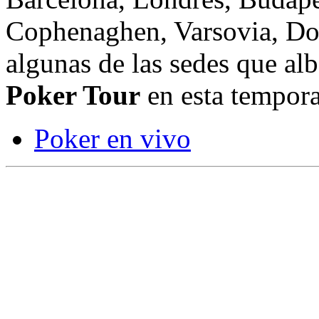
Cophenaghen, Varsovia, Do
algunas de las sedes que al
Poker Tour
en esta tempor
Poker en vivo