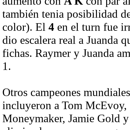
aumentó con
A K
con par a
también tenia posibilidad d
color). El
4
en el turn fue ir
dio escalera real a Juanda 
fichas. Raymer y Juanda am
1.
Otros campeones mundiale
incluyeron a Tom McEvoy, 
Moneymaker, Jamie Gold y