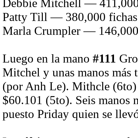
Debbie Mitchell — 411,000
Patty Till — 380,000 fichas
Marla Crumpler — 146,000 
Luego en la mano
#111
Grom
Mitchel y unas manos más t
(por Anh Le). Mithcle (6to)
$60.101 (5to). Seis manos m
puesto Priday quien se llev