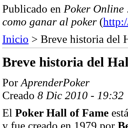
Publicado en
Poker Online 
como ganar al poker
(
http:
Inicio
> Breve historia del 
Breve historia del Ha
Por
AprenderPoker
Creado
8 Dic 2010 - 19:32
El
Poker Hall of Fame
está
y fue creado en 1979 por
B