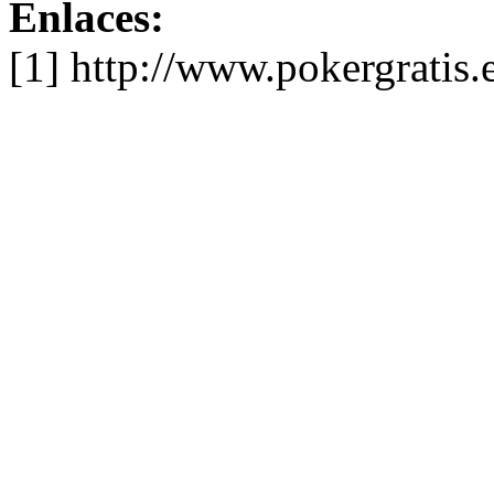
Enlaces:
[1] http://www.pokergratis.