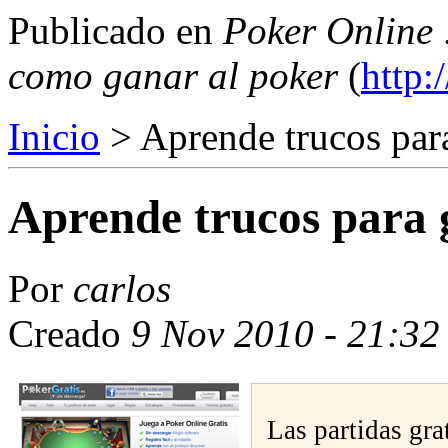
Publicado en
Poker Online 
como ganar al poker
(
http:
Inicio
> Aprende trucos para
Aprende trucos para 
Por
carlos
Creado
9 Nov 2010 - 21:32
Las partidas gra