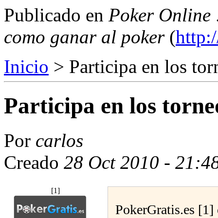
Publicado en
Poker Online 
como ganar al poker
(
http:
Inicio
> Participa en los tor
Participa en los torne
Por
carlos
Creado
28 Oct 2010 - 21:4
[1]
PokerGratis.es
[1]