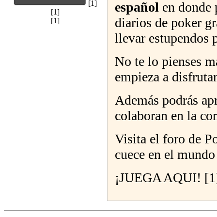
[1]
español
en donde p
[1]
diarios de poker gr
[1]
llevar estupendos 
No te lo pienses má
empieza a disfrutar
Además podrás apre
colaboran en la c
Visita el foro de P
cuece en el mundo
¡JUEGA AQUI!
[1