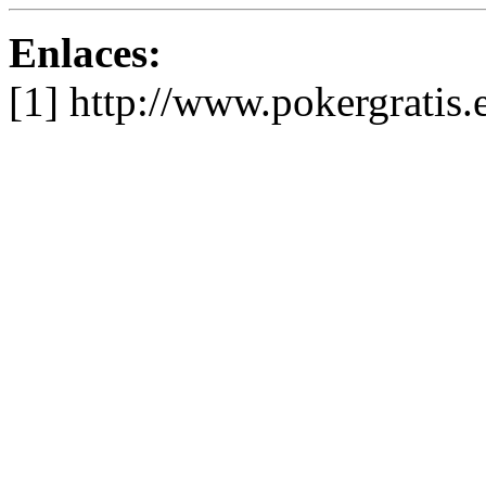
Enlaces:
[1] http://www.pokergratis.