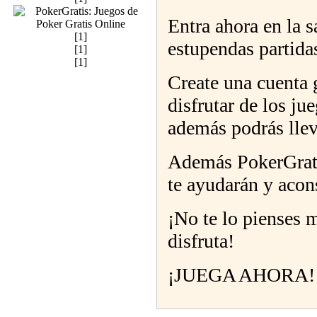
Entra ahora en la 
[1]
estupendas partida
[1]
[1]
Create una cuenta
disfrutar de los ju
además podrás llev
Además PokerGrat
te ayudarán y acon
¡No te lo pienses 
disfruta!
¡JUEGA AHORA