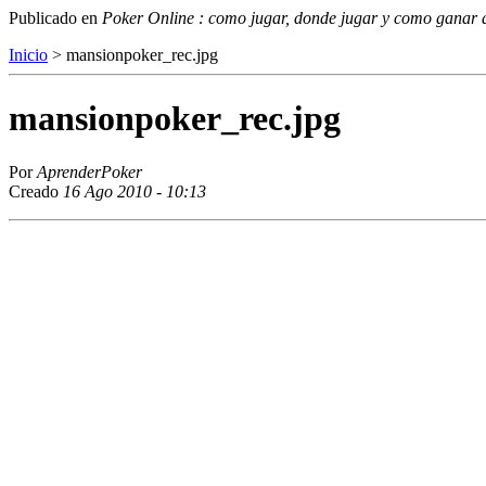
Publicado en
Poker Online : como jugar, donde jugar y como ganar 
Inicio
> mansionpoker_rec.jpg
mansionpoker_rec.jpg
Por
AprenderPoker
Creado
16 Ago 2010 - 10:13