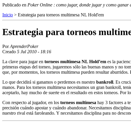
Publicado en
Poker Online : como jugar, donde jugar y como ganar 
Inicio
> Estrategia para torneos multimesa NL Hold'em
Estrategia para torneos multi
Por
AprenderPoker
Creado
5 Jul 2010 - 18:16
La clave para jugar en
torneos multimesa NL Hold’em
es la pacienc
primeras etapas del torneo, jugaremos sólo las buenas manos y no tom
que, por momentos, los torneos multimesa pueden resultar aburridos. 
Lo que decidirá si ganamos o perdemos es nuestro
bankroll
. Es cruc
manos. Para los torneos multimesa necesitamos un gran bankroll, ten
aceptarlo, hay mucho de suerte en el resultado en estos torneos. Por l
Con respecto al jugador, en los
torneos multimesa
hay 3 factores a te
precisión cuándo apostar y cuándo abandonar. Necesitamos disciplin
nuestro rival está faroleando. Y necesitamos disciplina para no desc